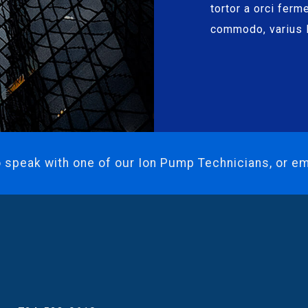
tortor a orci ferm
commodo, varius l
 speak with one of our Ion Pump Technicians, or em