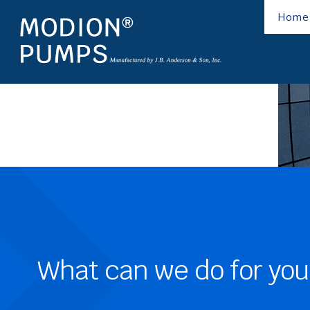
Home
What can we do for you