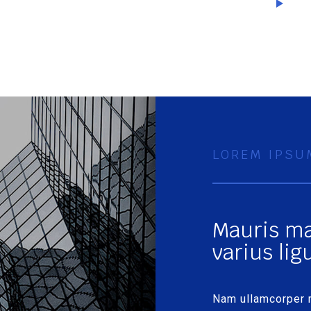
LOREM IPSU
Mauris ma
varius ligu
Nam ullamcorper r