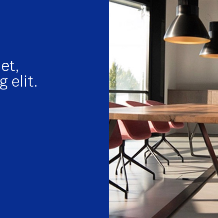
et,
 elit.