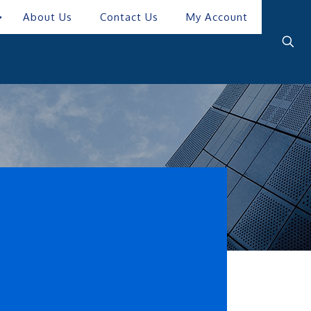
About Us
Contact Us
My Account