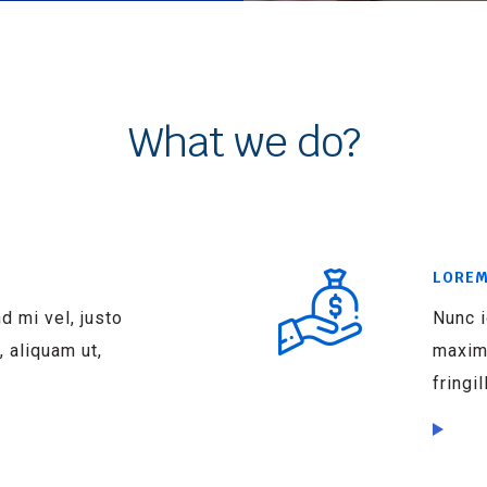
What we do?
LOREM
nd mi vel, justo
Nunc i
 aliquam ut,
maximu
fringil