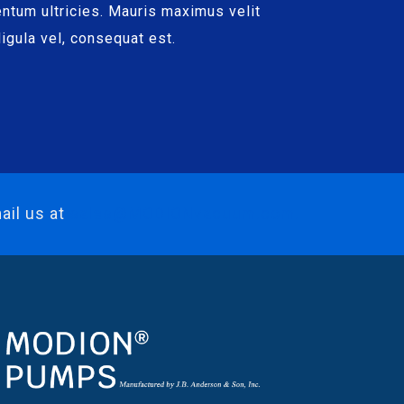
entum ultricies. Mauris maximus velit
igula vel, consequat est.
ail us at
sales@MODIONvacuum.com.