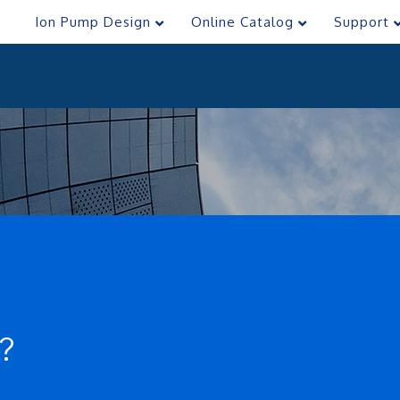
Ion Pump Design
Online Catalog
Support
?